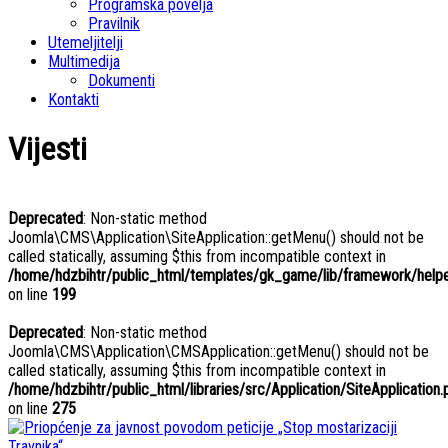
Programska povelja
Pravilnik
Utemeljitelji
Multimedija
Dokumenti
Kontakti
Vijesti
Deprecated
: Non-static method
Joomla\CMS\Application\SiteApplication::getMenu() should not be
called statically, assuming $this from incompatible context in
/home/hdzbihtr/public_html/templates/gk_game/lib/framework/helper
on line
199
Deprecated
: Non-static method
Joomla\CMS\Application\CMSApplication::getMenu() should not be
called statically, assuming $this from incompatible context in
/home/hdzbihtr/public_html/libraries/src/Application/SiteApplication.
on line
275