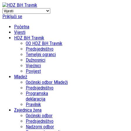
Priključi se
Početna
Vijesti
HDZ BiH Travnik
OO HDZ BiH Travnik
Predsjedništvo
Temeljni ogranci
Dužnosnici
Vijećnici
Povijest
Mladež
Općinski odbor Mladeži
Predsjedništvo
Programska
deklaracija
Pravilnik
Zajednica žena
Općinski odbor
Predsjedništvo
Nadzorni odbor