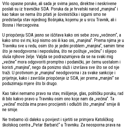
Vrlo opasne poruke, ali sada je svima jasno, direktne i neskrivene
poslali su iz travničke SDA. Poruka da je hrvatski narod „manjina“ i
kao takav se nema što pitati je šovinistička i sigurni smo ne
predstavlja stav nijednog Bošnjaka, kojemu je u srcu Travnik, ali i
Bosna i Hercegovina.
U priopćenju SDA jasno se iščitava kako oni sebe zovu „većinom“, a
kako smo svi mi, koji nismo oni ili kao oni, „manjina“. Prema njima je u
Travniku sve u redu, osim što je jedini problem „manjina“, samim time
što je neodgovorna i neposlušna, što ne poštuje „većinu“ i slijepo
sluša njihove želje. Valjda se podrazumijeva da se na svaki mig
„većine“ mora odgovoriti promptno i podanički, jer čemu uostalom i
koristi „manjina“, nego da ponizno služi i izvršava sve što se od nje
traži. U protivnom je „manjina“ neodgovorna i za svake sankcije i
prijetnje, kako i završiše priopćenje iz SDA, jer prema „manjini“ se
poduzimaju mjere što bi drugo.
Kao takvi nemamo pravo na stav, mišljenje, glas, političku poruku, rad
ili bilo kakvo pravo u Travniku osim ono koje nam da „većina“. Ta
„većina“ možda ima pravo procijeniti i odlučiti što „manjina“ smije ili
ne smije.
Ne trebamo ići daleko u povijest i sjetiti se primjera Katoličkog
školskog centra „Petar Barbarić“ u Travniku. Za neosporna prava na