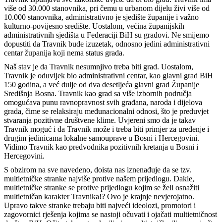
više od 30.000 stanovnika, pri čemu u urbanom dijelu živi više od
10.000 stanovnika, administrativno je sjedište županije i važno
kulturno-povijesno središte. Uostalom, većina županijskih
administrativnih sjedišta u Federaciji BiH su gradovi. Ne smijemo
dopustiti da Travnik bude izuzetak, odnosno jedini administrativni
centar županija koji nema status grada.
Naš stav je da Travnik nesumnjivo treba biti grad. Uostalom,
Travnik je oduvijek bio administrativni centar, kao glavni grad BiH
150 godina, a već dulje od dva desetljeća glavni grad Županije
Središnja Bosna. Travnik kao grad sa više izbornih područja
omogućava punu ravnopravnost svih građana, naroda i dijelova
grada, čime se relaksiraju međunacionalni odnosi, što je preduvjet
stvaranja pozitivne društvene klime. Uvjereni smo da je takav
Travnik moguć i da Travnik može i treba biti primjer za uređenje i
drugim jedinicama lokalne samouprave u Bosni i Hercegovini.
Vidimo Travnik kao predvodnika pozitivnih kretanja u Bosni i
Hercegovini.
S obzirom na sve navedeno, doista nas iznenađuje da se tzv.
multietničke stranke najviše protive našem prijedlogu. Dakle,
multietničke stranke se protive prijedlogu kojim se želi osnažiti
multietničan karakter Travnika!? Ovo je krajnje nevjerojatno.
Upravo takve stranke trebaju biti najveći ideolozi, promotori i
zagovornici rješenja kojima se nastoji očuvati i ojačati multietničnost