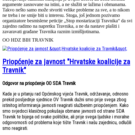
argumente zasnovane na istini, a ne služiti se lažima i obmanama.
Takvo nešto samo može stvoriti velike probleme za sve, a to nikom
ne treba i ne smije biti u interesu. Stoga, još jednom pozivamo
organizatore besmislene peticije „Stop mostarizaciji Travnika“ da svi
zajedno radimo na napretku Travnika, a ne da nastave plašiti i
zavaravati građane Travnika raznim izmišljotinama.
OO HDZ BIH TRAVNIK
Priopćenje za javnost "Hrvatske koalicije za
Travnik"
Odgovor na priopćenje OO SDA Travnik
Kada je u pitanju rad Općinskog vijeća Travnik, održavanje, odnosno
prekid posljednje sjednice OV Travnik dužni smo prije svega zbog
istinitog informiranja javnosti reagirati službenim priopćenjem. Kako
smo svjedoci klasičnog pokušaja obmane javnosti od strane SDA
Travnik te bijega od svake političke, ali prije svega ljudske i moralne
odgovornosti od problema koje tište Travnik i našu zajednicu, odlučili
smo reagirati.