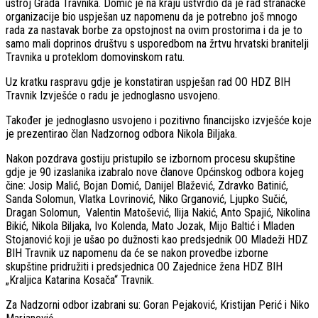
ustroj Grada Travnika. Domić je na kraju ustvrdio da je rad stranačke
organizacije bio uspješan uz napomenu da je potrebno još mnogo
rada za nastavak borbe za opstojnost na ovim prostorima i da je to
samo mali doprinos društvu s usporedbom na žrtvu hrvatski branitelji
Travnika u proteklom domovinskom ratu.
Uz kratku raspravu gdje je konstatiran uspješan rad OO HDZ BIH
Travnik Izvješće o radu je jednoglasno usvojeno.
Također je jednoglasno usvojeno i pozitivno financijsko izvješće koje
je prezentirao član Nadzornog odbora Nikola Biljaka.
Nakon pozdrava gostiju pristupilo se izbornom procesu skupštine
gdje je 90 izaslanika izabralo nove članove Općinskog odbora kojeg
čine: Josip Malić, Bojan Domić, Danijel Blažević, Zdravko Batinić,
Sanda Solomun, Vlatka Lovrinović, Niko Grganović, Ljupko Sučić,
Dragan Solomun, Valentin Matošević, Ilija Nakić, Anto Spajić, Nikolina
Bikić, Nikola Biljaka, Ivo Kolenda, Mato Jozak, Mijo Baltić i Mladen
Stojanović koji je ušao po dužnosti kao predsjednik OO Mladeži HDZ
BIH Travnik uz napomenu da će se nakon provedbe izborne
skupštine pridružiti i predsjednica OO Zajednice žena HDZ BIH
„Kraljica Katarina Kosača“ Travnik.
Za Nadzorni odbor izabrani su: Goran Pejaković, Kristijan Perić i Niko