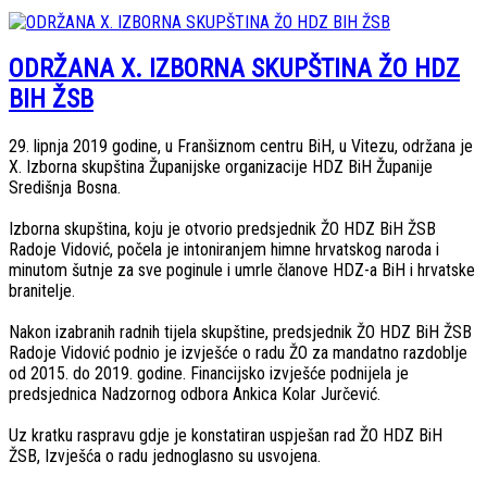
ODRŽANA X. IZBORNA SKUPŠTINA ŽO HDZ
BIH ŽSB
29. lipnja 2019 godine, u Franšiznom centru BiH, u Vitezu, održana je
X. Izborna skupština Županijske organizacije HDZ BiH Županije
Središnja Bosna.
Izborna skupština, koju je otvorio predsjednik ŽO HDZ BiH ŽSB
Radoje Vidović, počela je intoniranjem himne hrvatskog naroda i
minutom šutnje za sve poginule i umrle članove HDZ-a BiH i hrvatske
branitelje.
Nakon izabranih radnih tijela skupštine, predsjednik ŽO HDZ BiH ŽSB
Radoje Vidović podnio je izvješće o radu ŽO za mandatno razdoblje
od 2015. do 2019. godine. Financijsko izvješće podnijela je
predsjednica Nadzornog odbora Ankica Kolar Jurčević.
Uz kratku raspravu gdje je konstatiran uspješan rad ŽO HDZ BiH
ŽSB, Izvješća o radu jednoglasno su usvojena.