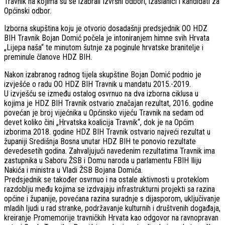
Travnik na kojima su se izabrali Izvršni odbori, izaslanici i kandidati za
Općinski odbor.
Izborna skupština koju je otvorio dosadašnji predsjednik OO HDZ
BIH Travnik Bojan Domić počela je intoniranjem himne svih Hrvata
„Lijepa naša“ te minutom šutnje za poginule hrvatske branitelje i
preminule članove HDZ BIH.
Nakon izabranog radnog tijela skupštine Bojan Domić podnio je
izvješće o radu OO HDZ BIH Travnik u mandatu 2015.-2019.
U izvješću se između ostalog osvrnuo na dva izborna ciklusa u
kojima je HDZ BIH Travnik ostvario značajan rezultat, 2016. godine
povećan je broj vijećnika u Općinsko vijeću Travnik na sedam od
devet koliko čini „Hrvatska koalicija Travnik“, dok je na Općim
izborima 2018. godine HDZ BIH Travnik ostvario najveći rezultat u
županiji Središnja Bosna unutar HDZ BIH te ponovio rezultate
devedesetih godina. Zahvaljujući navedenim rezultatima Travnik ima
zastupnika u Saboru ŽSB i Domu naroda u parlamentu FBIH Iliju
Nakića i ministra u Vladi ŽSB Bojana Domića.
Predsjednik se također osvrnuo i na ostale aktivnosti u proteklom
razdoblju među kojima se izdvajaju infrastrukturni projekti sa razina
općine i županije, povećana razina suradnje s dijasporom, uključivanje
mladih ljudi u rad stranke, podržavanje kulturnih i društvenih događaja,
kreiranje Promemorije travničkih Hrvata kao odgovor na ravnopravan