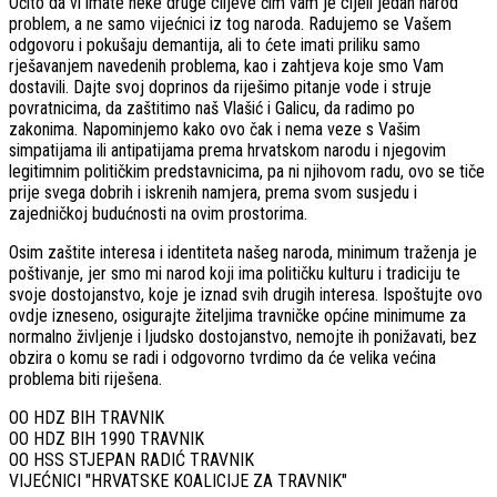
Očito da vi imate neke druge ciljeve čim vam je cijeli jedan narod
problem, a ne samo vijećnici iz tog naroda. Radujemo se Vašem
odgovoru i pokušaju demantija, ali to ćete imati priliku samo
rješavanjem navedenih problema, kao i zahtjeva koje smo Vam
dostavili. Dajte svoj doprinos da riješimo pitanje vode i struje
povratnicima, da zaštitimo naš Vlašić i Galicu, da radimo po
zakonima. Napominjemo kako ovo čak i nema veze s Vašim
simpatijama ili antipatijama prema hrvatskom narodu i njegovim
legitimnim političkim predstavnicima, pa ni njihovom radu, ovo se tiče
prije svega dobrih i iskrenih namjera, prema svom susjedu i
zajedničkoj budućnosti na ovim prostorima.
Osim zaštite interesa i identiteta našeg naroda, minimum traženja je
poštivanje, jer smo mi narod koji ima političku kulturu i tradiciju te
svoje dostojanstvo, koje je iznad svih drugih interesa. Ispoštujte ovo
ovdje izneseno, osigurajte žiteljima travničke općine minimume za
normalno življenje i ljudsko dostojanstvo, nemojte ih ponižavati, bez
obzira o komu se radi i odgovorno tvrdimo da će velika većina
problema biti riješena.
OO HDZ BIH TRAVNIK
OO HDZ BIH 1990 TRAVNIK
OO HSS STJEPAN RADIĆ TRAVNIK
VIJEĆNICI "HRVATSKE KOALICIJE ZA TRAVNIK"