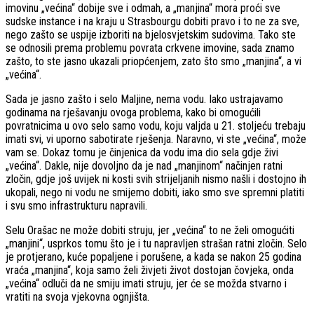
imovinu „većina“ dobije sve i odmah, a „manjina“ mora proći sve
sudske instance i na kraju u Strasbourgu dobiti pravo i to ne za sve,
nego zašto se uspije izboriti na bjelosvjetskim sudovima. Tako ste
se odnosili prema problemu povrata crkvene imovine, sada znamo
zašto, to ste jasno ukazali priopćenjem, zato što smo „manjina“, a vi
„većina“.
Sada je jasno zašto i selo Maljine, nema vodu. Iako ustrajavamo
godinama na rješavanju ovoga problema, kako bi omogućili
povratnicima u ovo selo samo vodu, koju valjda u 21. stoljeću trebaju
imati svi, vi uporno sabotirate rješenja. Naravno, vi ste „većina“, može
vam se. Dokaz tomu je činjenica da vodu ima dio sela gdje živi
„većina“. Dakle, nije dovoljno da je nad „manjinom“ načinjen ratni
zločin, gdje još uvijek ni kosti svih strijeljanih nismo našli i dostojno ih
ukopali, nego ni vodu ne smijemo dobiti, iako smo sve spremni platiti
i svu smo infrastrukturu napravili.
Selu Orašac ne može dobiti struju, jer „većina“ to ne želi omogućiti
„manjini“, usprkos tomu što je i tu napravljen strašan ratni zločin. Selo
je protjerano, kuće popaljene i porušene, a kada se nakon 25 godina
vraća „manjina“, koja samo želi živjeti život dostojan čovjeka, onda
„većina“ odluči da ne smiju imati struju, jer će se možda stvarno i
vratiti na svoja vjekovna ognjišta.