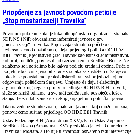
Priopćenje za javnost povodom peticije
„Stop mostarizaciji Travnika“
Povodom pokrenute akcije lokalnih općinskih organizacija stranaka
SDP, NS i NiP, obvezni smo informirati javnost o tzv.
„mostarizaciji“ Travnika. Prije svega odmah na početku da
nedvosmisleno konstatiramo, ideja, prijedlog i politika OO HDZ
BiH Travnik je jedinstven grad Travnik kao istinski administrativni,
kulturni, politički, povijesni i obrazovni centar Središnje Bosne. Ne
zalažemo se i ne želimo bilo kakvu podjelu grada ili općine. Priča o
podjeli je laž izmišljena od strane stranaka sa sjedištem u Sarajevu
kako bi se po ustaljenoj praksi diskreditirali svi prijedlozi koji ne
odgovaraju političkom Sarajevu. Umjesto da daju i elaboriraju
argumente zbog čega su protiv prijedloga OO HDZ BiH Travnik,
služe se izmišljotinama, a sve radi zadržavanja postojećeg lošeg
stanja, dvostrukih standarda i skupljanja jeftinih političkih poena.
Iako navedene stranke znaju, ipak radi javnosti koja možda ne zna,
ponovit ćemo suštinu prijedloga OO HDZ BiH Travnik.
Ustav Federacije BiH (Amandman XXV), kao i Ustav Županije
Središnja Bosna (Amandman XV), predviđao je jednako uređenje
Travnika i Mostara, ali to nije u stvarnosti ostvareno radi intervencije