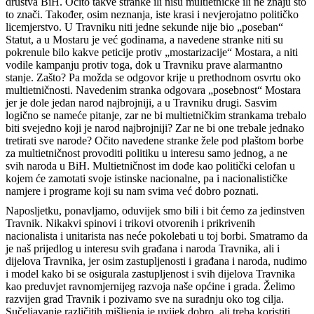
društva BiH. Očito takve stranke ili nisu multietničke ili ne znaju što
to znači. Također, osim neznanja, iste krasi i nevjerojatno političko
licemjerstvo. U Travniku niti jedne sekunde nije bio „poseban“
Statut, a u Mostaru je već godinama, a navedene stranke niti su
pokrenule bilo kakve peticije protiv „mostarizacije“ Mostara, a niti
vodile kampanju protiv toga, dok u Travniku prave alarmantno
stanje. Zašto? Pa možda se odgovor krije u prethodnom osvrtu oko
multietničnosti. Navedenim stranka odgovara „posebnost“ Mostara
jer je dole jedan narod najbrojniji, a u Travniku drugi. Sasvim
logično se nameće pitanje, zar ne bi multietničkim strankama trebalo
biti svejedno koji je narod najbrojniji? Zar ne bi one trebale jednako
tretirati sve narode? Očito navedene stranke žele pod plaštom borbe
za multietničnost provoditi politiku u interesu samo jednog, a ne
svih naroda u BiH. Multietničnost im dođe kao politički celofan u
kojem će zamotati svoje istinske nacionalne, pa i nacionalističke
namjere i programe koji su nam svima već dobro poznati.
Naposljetku, ponavljamo, oduvijek smo bili i bit ćemo za jedinstven
Travnik. Nikakvi spinovi i trikovi otvorenih i prikrivenih
nacionalista i unitarista nas neće pokolebati u toj borbi. Smatramo da
je naš prijedlog u interesu svih građana i naroda Travnika, ali i
dijelova Travnika, jer osim zastupljenosti i građana i naroda, nudimo
i model kako bi se osigurala zastupljenost i svih dijelova Travnika
kao preduvjet ravnomjernijeg razvoja naše općine i grada. Želimo
razvijen grad Travnik i pozivamo sve na suradnju oko tog cilja.
Sučeljavanje različitih mišljenja je uvijek dobro, ali treba koristiti