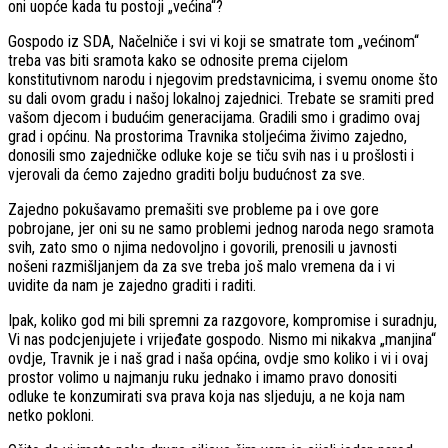
oni uopće kada tu postoji „većina“?
Gospodo iz SDA, Načelniče i svi vi koji se smatrate tom „većinom“
treba vas biti sramota kako se odnosite prema cijelom
konstitutivnom narodu i njegovim predstavnicima, i svemu onome što
su dali ovom gradu i našoj lokalnoj zajednici. Trebate se sramiti pred
vašom djecom i budućim generacijama. Gradili smo i gradimo ovaj
grad i općinu. Na prostorima Travnika stoljećima živimo zajedno,
donosili smo zajedničke odluke koje se tiču svih nas i u prošlosti i
vjerovali da ćemo zajedno graditi bolju budućnost za sve.
Zajedno pokušavamo premašiti sve probleme pa i ove gore
pobrojane, jer oni su ne samo problemi jednog naroda nego sramota
svih, zato smo o njima nedovoljno i govorili, prenosili u javnosti
nošeni razmišljanjem da za sve treba još malo vremena da i vi
uvidite da nam je zajedno graditi i raditi.
Ipak, koliko god mi bili spremni za razgovore, kompromise i suradnju,
Vi nas podcjenjujete i vrijeđate gospodo. Nismo mi nikakva „manjina“
ovdje, Travnik je i naš grad i naša općina, ovdje smo koliko i vi i ovaj
prostor volimo u najmanju ruku jednako i imamo pravo donositi
odluke te konzumirati sva prava koja nas sljeduju, a ne koja nam
netko pokloni.