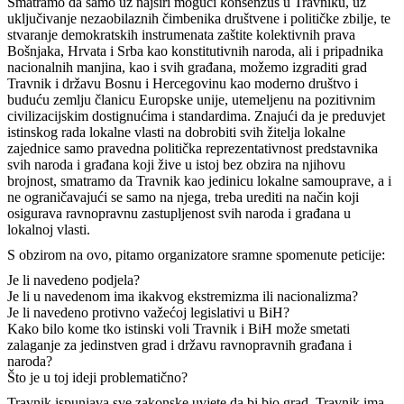
Smatramo da samo uz najširi mogući konsenzus u Travniku, uz
uključivanje nezaobilaznih čimbenika društvene i političke zbilje, te
stvaranje demokratskih instrumenata zaštite kolektivnih prava
Bošnjaka, Hrvata i Srba kao konstitutivnih naroda, ali i pripadnika
nacionalnih manjina, kao i svih građana, možemo izgraditi grad
Travnik i državu Bosnu i Hercegovinu kao moderno društvo i
buduću zemlju članicu Europske unije, utemeljenu na pozitivnim
civilizacijskim dostignućima i standardima. Znajući da je preduvjet
istinskog rada lokalne vlasti na dobrobiti svih žitelja lokalne
zajednice samo pravedna politička reprezentativnost predstavnika
svih naroda i građana koji žive u istoj bez obzira na njihovu
brojnost, smatramo da Travnik kao jedinicu lokalne samouprave, a i
ne ograničavajući se samo na njega, treba urediti na način koji
osigurava ravnopravnu zastupljenost svih naroda i građana u
lokalnoj vlasti.
S obzirom na ovo, pitamo organizatore sramne spomenute peticije:
Je li navedeno podjela?
Je li u navedenom ima ikakvog ekstremizma ili nacionalizma?
Je li navedeno protivno važećoj legislativi u BiH?
Kako bilo kome tko istinski voli Travnik i BiH može smetati
zalaganje za jedinstven grad i državu ravnopravnih građana i
naroda?
Što je u toj ideji problematično?
Travnik ispunjava sve zakonske uvjete da bi bio grad. Travnik ima