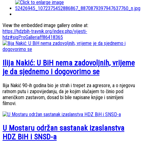
View the embedded image gallery online at:
https://hdzbih-travnik.org/index.php/vijesti-
hdz#sigProGalleriaff86418365
Ilija Nakić: U BiH nema zadovoljnih, vrijeme
je da sjednemo i dogovorimo se
Ilija Nakić 90-ih godina bio je strah i trepet za agresore, a o njegovu
ratnom putu i zapovijedanju, da je kojim slučajem to činio pod
američkom zastavom, dosad bi bile napisane knjige i snimljeni
filmovi.
U Mostaru održan sastanak izaslanstva
HDZ BiH i SNSD-a