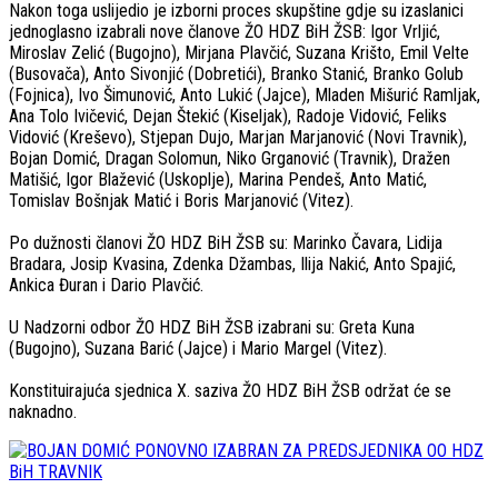
Nakon toga uslijedio je izborni proces skupštine gdje su izaslanici
jednoglasno izabrali nove članove ŽO HDZ BiH ŽSB: Igor Vrljić,
Miroslav Zelić (Bugojno), Mirjana Plavčić, Suzana Krišto, Emil Velte
(Busovača), Anto Sivonjić (Dobretići), Branko Stanić, Branko Golub
(Fojnica), Ivo Šimunović, Anto Lukić (Jajce), Mladen Mišurić Ramljak,
Ana Tolo Ivičević, Dejan Štekić (Kiseljak), Radoje Vidović, Feliks
Vidović (Kreševo), Stjepan Dujo, Marjan Marjanović (Novi Travnik),
Bojan Domić, Dragan Solomun, Niko Grganović (Travnik), Dražen
Matišić, Igor Blažević (Uskoplje), Marina Pendeš, Anto Matić,
Tomislav Bošnjak Matić i Boris Marjanović (Vitez).
Po dužnosti članovi ŽO HDZ BiH ŽSB su: Marinko Čavara, Lidija
Bradara, Josip Kvasina, Zdenka Džambas, Ilija Nakić, Anto Spajić,
Ankica Đuran i Dario Plavčić.
U Nadzorni odbor ŽO HDZ BiH ŽSB izabrani su: Greta Kuna
(Bugojno), Suzana Barić (Jajce) i Mario Margel (Vitez).
Konstituirajuća sjednica X. saziva ŽO HDZ BiH ŽSB održat će se
naknadno.