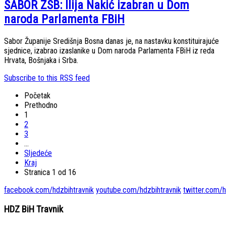
SABOR ŽSB: Ilija Nakić izabran u Dom
naroda Parlamenta FBiH
Sabor Županije Središnja Bosna danas je, na nastavku konstituirajuće
sjednice, izabrao izaslanike u Dom naroda Parlamenta FBiH iz reda
Hrvata, Bošnjaka i Srba.
Subscribe to this RSS feed
Početak
Prethodno
1
2
3
…
Sljedeće
Kraj
Stranica 1 od 16
facebook.com/hdzbihtravnik
youtube.com/hdzbihtravnik
twitter.com/h
HDZ BiH Travnik