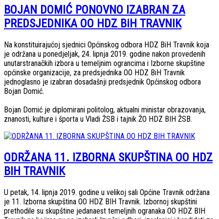
BOJAN DOMIĆ PONOVNO IZABRAN ZA
PREDSJEDNIKA OO HDZ BiH TRAVNIK
Na konstituirajućoj sjednici Općinskog odbora HDZ BiH Travnik koja
je održana u ponedjeljak, 24. lipnja 2019. godine nakon provedenih
unutarstranačkih izbora u temeljnim ograncima i Izborne skupštine
općinske organizacije, za predsjednika OO HDZ BiH Travnik
jednoglasno je izabran dosadašnji predsjednik Općinskog odbora
Bojan Domić.
Bojan Domić je diplomirani politolog, aktualni ministar obrazovanja,
znanosti, kulture i športa u Vladi ŽSB i tajnik ŽO HDZ BIH ŽSB.
ODRŽANA 11. IZBORNA SKUPŠTINA OO HDZ
BIH TRAVNIK
U petak, 14. lipnja 2019. godine u velikoj sali Općine Travnik održana
je 11. Izborna skupština OO HDZ BIH Travnik. Izbornoj skupštini
prethodile su skupštine jedanaest temeljnih ogranaka OO HDZ BIH