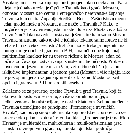
Visokog predstavnika koji nije postupio jednako i očekivano. Naša
ideja je jednako uređenje Općine Travnik kao i grada Mostara,
odnosno Mostara kao centra Hercegovačko-neretvanske županije i
Travnika kao centra Županije Središnja Bosna. Zašto istovremeno
jedan model može u Mostaru, a ne može u Travniku? Kako je
moguće da je istovremeno jedan model dobar za Mostarce, a loš za
Travničane? Iako navedena ustavna rješenja tretiraju samo Mostar i
Travnik, smatramo kako te dvije jedinice lokalne samouprave ne bi
trebale biti izuzetak, već isti i/ili sličan model treba primijeniti i na
mnoge druge općine i gradove u BiH, a naročito one koje imaju
multietničan karakter jer su upravo rješenje iz Mostara jedan od
načina održavanja i ostvarivanja istinske multietničnosti. Problem u
navedenom rješenju nije u sadržaju, već u činjenici što je samo i
isključivo implementiran u jednom gradu (Mostar) i više nigdje, iako
ne postoji niti jedan valjan argument da bi samo Mostar od svih
općina i gradova u BiH trebao biti poseban.
Zalažemo se za preustroj općine Travnik u grad Travnik, koji će
obuhvatiti postojeću teritoriju, s više izbornih područja, s
jedinstvenom administracijom, te novim Statutom. Želimo uređenje
Travnika utemeljeno na principima „Promemorije travničkih
Hrvata“, kao povijesnog dokumenta koji predstavlja osnovu za sve
procese oko pitanja statusa Travnika. Ideja „Promemorije travničkih
Hrvata“ je multietničan, multikulturan i multikonfesionalan grad
istinskih ravnopravnih građana, naroda i gradskih područja.