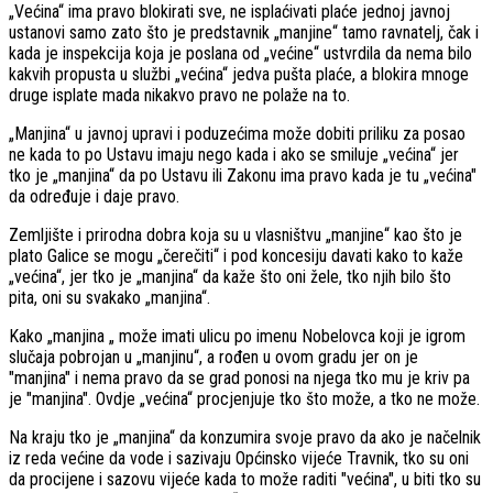
„Većina“ ima pravo blokirati sve, ne isplaćivati plaće jednoj javnoj
ustanovi samo zato što je predstavnik „manjine“ tamo ravnatelj, čak i
kada je inspekcija koja je poslana od „većine“ ustvrdila da nema bilo
kakvih propusta u službi „većina“ jedva pušta plaće, a blokira mnoge
druge isplate mada nikakvo pravo ne polaže na to.
„Manjina“ u javnoj upravi i poduzećima može dobiti priliku za posao
ne kada to po Ustavu imaju nego kada i ako se smiluje „većina“ jer
tko je „manjina“ da po Ustavu ili Zakonu ima pravo kada je tu „većina"
da određuje i daje pravo.
Zemljište i prirodna dobra koja su u vlasništvu „manjine“ kao što je
plato Galice se mogu „čerečiti“ i pod koncesiju davati kako to kaže
„većina“, jer tko je „manjina“ da kaže što oni žele, tko njih bilo što
pita, oni su svakako „manjina“.
Kako „manjina „ može imati ulicu po imenu Nobelovca koji je igrom
slučaja pobrojan u „manjinu“, a rođen u ovom gradu jer on je
"manjina" i nema pravo da se grad ponosi na njega tko mu je kriv pa
je "manjina". Ovdje „većina“ procjenjuje tko što može, a tko ne može.
Na kraju tko je „manjina“ da konzumira svoje pravo da ako je načelnik
iz reda većine da vode i sazivaju Općinsko vijeće Travnik, tko su oni
da procijene i sazovu vijeće kada to može raditi "većina", u biti tko su