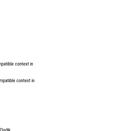
patible context in
mpatible context in
 Dodik.