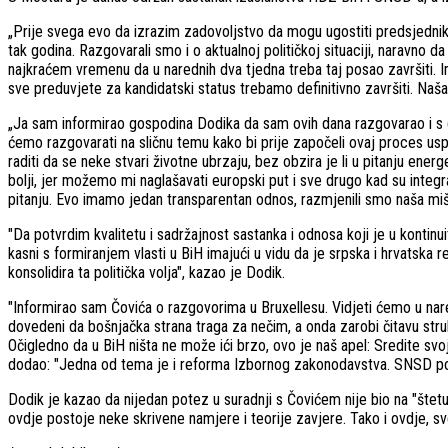
„Prije svega evo da izrazim zadovoljstvo da mogu ugostiti predsjednik
tak godina. Razgovarali smo i o aktualnoj političkoj situaciji, naravno 
najkraćem vremenu da u narednih dva tjedna treba taj posao završiti. 
sve preduvjete za kandidatski status trebamo definitivno završiti. Naša s
„Ja sam informirao gospodina Dodika da sam ovih dana razgovarao i s 
ćemo razgovarati na sličnu temu kako bi prije započeli ovaj proces usp
raditi da se neke stvari životne ubrzaju, bez obzira je li u pitanju en
bolji, jer možemo mi naglašavati europski put i sve drugo kad su integra
pitanju. Evo imamo jedan transparentan odnos, razmjenili smo naša mišljen
"Da potvrdim kvalitetu i sadržajnost sastanka i odnosa koji je u kontin
kasni s formiranjem vlasti u BiH imajući u vidu da je srpska i hrvats
konsolidira ta politička volja", kazao je Dodik.
"Informirao sam Čovića o razgovorima u Bruxellesu. Vidjeti ćemo u nared
dovedeni da bošnjačka strana traga za nečim, a onda zarobi čitavu stru
Očigledno da u BiH ništa ne može ići brzo, ovo je naš apel: Sredite sv
dodao: "Jedna od tema je i reforma Izbornog zakonodavstva. SNSD pod
Dodik je kazao da nijedan potez u suradnji s Čovićem nije bio na "štetu
ovdje postoje neke skrivene namjere i teorije zavjere. Tako i ovdje, sve