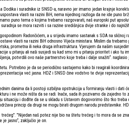
a Dodika i suradnike iz SNSD-a, naravno jer imamo jedan krajnje korekt
da uspostava vlasti na razini BiH, nema nijednog razloga da ne ide puno br
Imamo puno tema o kojima trebamo razgovarati, naš europski put apsolutn
uradnja se mora razviti i sa razine središnjica dvije stranke i do najnižih
gospodinom Radončićem, a u srijedu imamo sastanak s SDA na sličnoj raz
ostave vlasti na razini BiH odnosno Vijeća ministara. Mislim da trebamo 
ergetska, prometna ili neka druga infrastruktura. Vjerujem da našim susj
cije u pitanju ali naši susjedi su kad smo mi u pitanju prioritet i ako tu
ja, potvrdili ovo naše partnerstvo koje treba i dalje snažiti“. naglasio j
uitetu. Potrebno je da se periodično sastajemo kako bi reagirali koordini
ka reprezentacija već jasna. HDZ i SNSD čine vodstvo te dvije reprezenta
nim danima da li postoji ozbiljna opstrukcija u formiranju vlasti i dati 
kturu i ne može ništa da se radi. Inače, sada ih pozivamo da zajedno to 
oju situaciju i dođite da se u skladu s Ustavom dogovorimo što tko treba 
ržava princip da drugi ne mogu birati drugom narodu predstavnike. HDZ
 trećeg". "Nijedan naš potez nije bio na štetu trećeg i to mora da se zn
 je jasno“, zaključio je on.