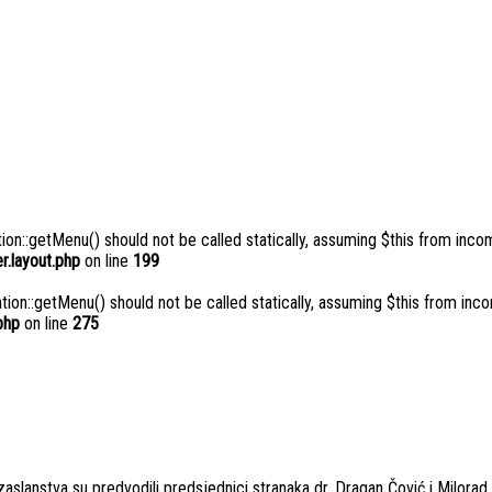
n::getMenu() should not be called statically, assuming $this from incom
.layout.php
on line
199
n::getMenu() should not be called statically, assuming $this from inco
php
on line
275
slanstva su predvodili predsjednici stranaka dr. Dragan Čović i Milorad