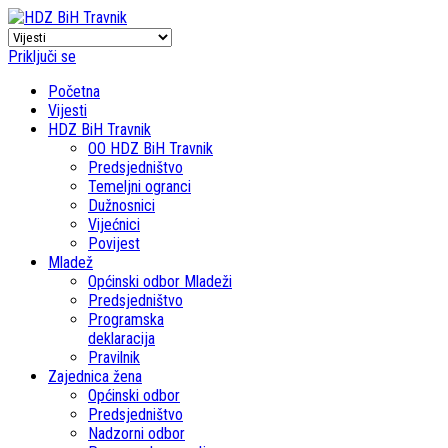
Priključi se
Početna
Vijesti
HDZ BiH Travnik
OO HDZ BiH Travnik
Predsjedništvo
Temeljni ogranci
Dužnosnici
Vijećnici
Povijest
Mladež
Općinski odbor Mladeži
Predsjedništvo
Programska
deklaracija
Pravilnik
Zajednica žena
Općinski odbor
Predsjedništvo
Nadzorni odbor