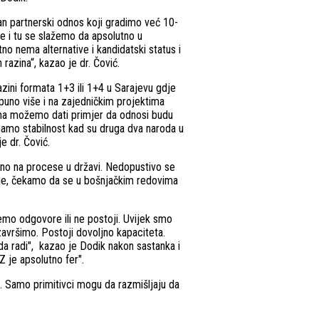
an partnerski odnos koji gradimo već 10-
že i tu se slažemo da apsolutno u
o nema alternative i kandidatski status i
 razina“, kazao je dr. Čović.
ini formata 1+3 ili 1+4 u Sarajevu gdje
puno više i na zajedničkim projektima
edima možemo dati primjer da odnosi budu
 imamo stabilnost kad su druga dva naroda u
e dr. Čović.
rano na procese u državi. Nedopustivo se
cije, čekamo da se u bošnjačkim redovima
ćemo odgovore ili ne postoji. Uvijek smo
završimo. Postoji dovoljno kapaciteta.
da radi", kazao je Dodik nakon sastanka i
 je apsolutno fer".
a. Samo primitivci mogu da razmišljaju da