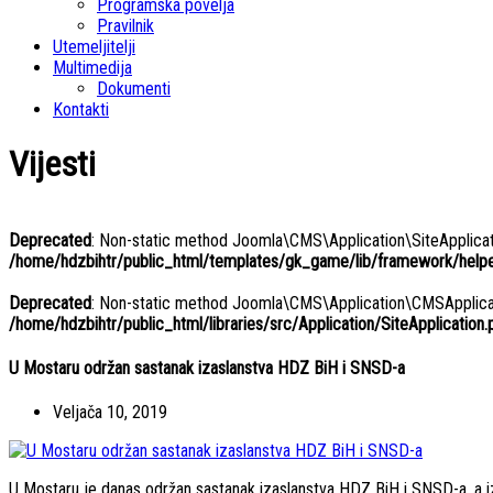
Programska povelja
Pravilnik
Utemeljitelji
Multimedija
Dokumenti
Kontakti
Vijesti
Deprecated
: Non-static method Joomla\CMS\Application\SiteApplicatio
/home/hdzbihtr/public_html/templates/gk_game/lib/framework/helper
Deprecated
: Non-static method Joomla\CMS\Application\CMSApplicatio
/home/hdzbihtr/public_html/libraries/src/Application/SiteApplication.
U Mostaru održan sastanak izaslanstva HDZ BiH i SNSD-a
Veljača 10, 2019
U Mostaru je danas održan sastanak izaslanstva HDZ BiH i SNSD-a, a iza